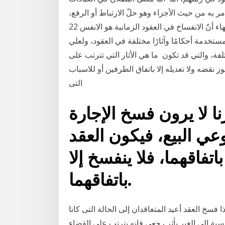
مر به من حيث الأجزاء وهو حلّ الارتباط أو الرفع،
يقال: فسخ العقد، إذا حلّ ارتباطه، ظاهر كلمات مشهور الفقهاء أنّ الانفساخ في العقود الزمانية هو الانفس 22
المفردات المستخدمة أحكامًا وآثارًا مختلفة في العقود، ولعلي
ة، والتي قد تكون ما هي الأثار التي تترتب على
وز نقضه ولا تعديله إلا باتفاق الطرفين أو للاسباب
التى
ا لا يرون فسخ الإجارة
نوعي البيع، فيكون العقد
باتفاقهما، فلا ينفسخ إلا
باتفاقهما.
على أنه إذا فسخ العقد أعيد المتعاقدان إلى الحالة التى كانا
نسبة إلى الغير بأثر رجعى فإنه يترتب على القضاء