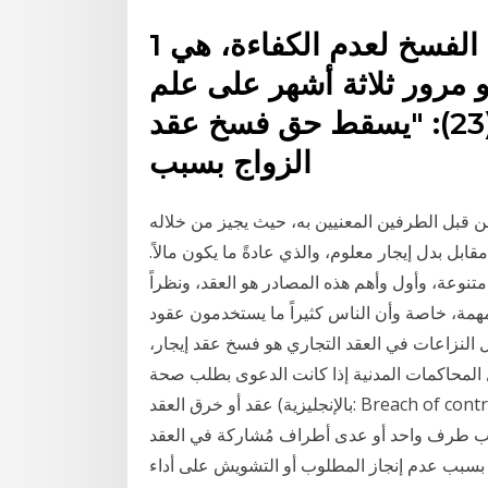
1 تشرين الأول (أكتوبر) 2018 طلب الفسخ لعدم الكفاءة، هي
 مرور ثلاثة أشهر على علم
الولي بالزواج، جاء في المادة (23): "يسقط حق فسخ عقد
الزواج بسبب
من قبل الطرفين المعنيين به، حيث يجيز من خلاله
بل بدل إيجار معلوم، والذي عادةً ما يكون مالاً.
تنوعة، وأول وأهم هذه المصادر هو العقد، ونظراً
لمهمة، خاصة وأن الناس كثيراً ما يستخدمون عقود
 النزاعات في العقد التجاري هو فسخ عقد إيجار،
 المادة (52) من قانون أصول المحاكمات المدنية إذا كانت الدعوى بطلب صحة
عقد أو خرق العقد (بالإنجليزية: Breach of contract)‏ هو سبب دعوى قانوني ونوع من المخالفات المدنية،
جانب طرف واحد أو عدى أطراف مُشاركة في العقد
بسبب عدم إنجاز المطلوب أو التشويش على أداء