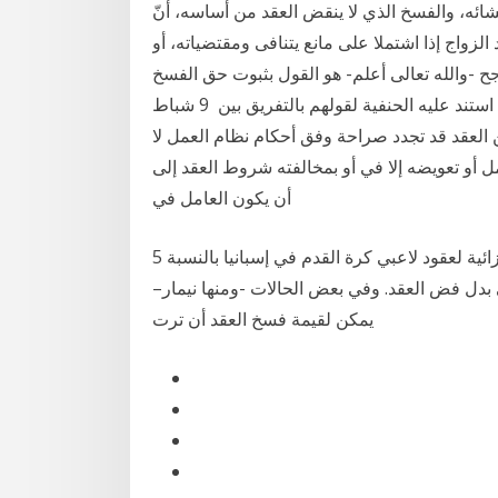
نشائه، والفسخ الذي لا ينقض العقد من أساسه، أنّ
الزواج إذا اشتملا على مانع يتنافى ومقتضياته، أو
 كانون الأول (ديسمبر) 2016 ولعل الراجح -والله تعالى أعلم- هو القول بثبوت حق الفسخ
بالعيب للزوجين، لعموم الأدلة الدالة على ذلك، ولأن ما استند عليه الحنفية لقولهم بالتفريق بين 9 شباط
ما لم يكن العقد قد تجدد صراحة وفق أحكام نظام العمل لا
 أو تعويضه إلا في أو بمخالفته شروط العقد إلى
أن يكون العامل في
5 آب (أغسطس) 2017 وفيما ما يأتي عرض لماهية البنود الجزائية لعقود لاعبي كرة القدم في إسبانيا بالنسبة
لى بدل فض العقد. وفي بعض الحالات -ومنها نيمار–
يمكن لقيمة فسخ العقد أن ترت