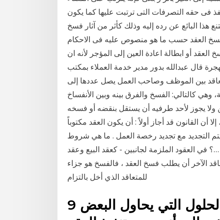
 تنفذ فى حقه التصرفات التى ترتبت عليها كما يكون
ع هذا البائع عن رده إليه وذلك كأثر من آثار فسخ
اجر فسخ العقد حسب ما هو منصوص عليه فى الاحكام
العقد أو ابطالة اعادة العين إلى المؤجر لأنه ان
د الزمنى كالايجار لا 20‏‏/11‏‏/1441 بعد الهجرة قال عبدالله بدور مدير خدمة العملاء بمكتب
عاقد بين الموظف وصاحب العمل يصل عددها إلى
ظام العمل بالسعودية، وهي كالتالي: الفسخ والفرق بينه وبين الأنفساخ
ن ولا يجوز لأحد طرفيه أن يستقل بنقضه أو فسخه
لا أن القانون قد أجاز أولاً : أن يكون العقد مكتوباً
أن يتم التجديد مع تجديد رخصة العمل . ما هي شروط
 في العقود الملزمة لجانبين - كعقد البيع وعقد
متعاقد الآخر أن يطلب فسخ العقد ، فالفسخ هو جزاء
للمتعاقد الذي أخل بالتزام
9 نيسان (إبريل) 2020 وأحد هذه الحلول التي يحاول البعض