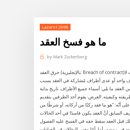
Lazaro12698
ما هو فسخ العقد
by
Mark Zuckerberg
خرق العقد (بالإنجليزية: Breach of contract)‏ هو سبب دعوى قانوني ونوع من المخالفات المدنية، حيث لا
رف واحد أو عدى أطراف مُشاركة في العقد بسبب
العقد ما يلي: أسماء جميع الأطراف. تاريخ بداية
ريقته وكيفيته. العرض: يقوم أحد الطرفين بتقديم
ى أنّه: "هو ما فقد ركنًا من أركانه، أو شرطًا من
 السابق أنَّ العقد يكون فاسدًا في أحد الحالات
بذلك قبل العقد سقط حقه في الفسخ عليه الفصول
جود في زمنهم، أما أمّا معنى البطلان في العبادات