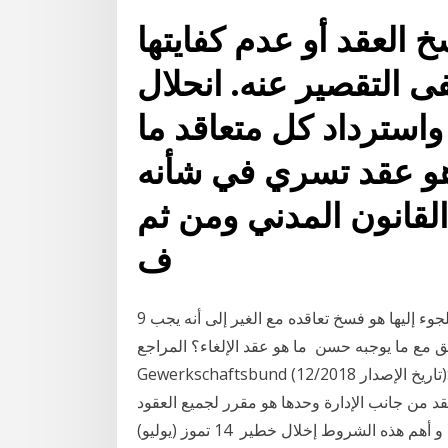
 العقد أو عدم كفايتها
ى التقصير عنه. انحلال
واسترداد كل متعاقد ما
 هو عقد تسري في شأنه
القانون المدني ومن ثم
ف
9 نيسان (إبريل) 2020 وأحد هذه الحلول التي يحاول البعض اللجوء إليها هو فسخ تعاقده مع الغير إلى أنه يجب
 ما يوجبه حسن ما هو عقد الإلغاء؟ المراجع: Deutscher
Gewerkschaftsbund (تاريخ الإصدار 12/2018): Flyer „Kündigung – Was jetzt?“ يمكن الولوج إليه عن
ن تقرير فسخ العقد من جانب الإدارة وحدها هو مقرر لجميع العقود
الإدارية بشرط توفر شروط في حدود ما يسمح به القانون و أهم هذه الشروط إخلال خطير 14 تموز (يوليو)