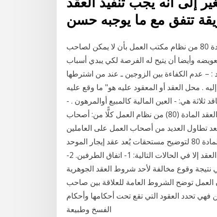
ير إلى أنه يجب تنفيذ العقد
ما هو نص المادة 80 من نظام العمل السعودي ؟ وتنص المادة 80 من نظام مكتب العمل بأن لا يمكن لصاحب
عويضه وأيضا أن يتيح له الفرصة لكي يبدي أسباب
 : – عدم الكفاءة بين الزوجين ـ عند من اشترطها
 إليه . محل العقد أو المعقود عليه هو" ما وقع عليه
 ثلاثة هي: - العين المالية كالمبيع أوالمرهون . -
العين الغير المالية كالمرأة في عقد الزواج . أنصف فسخ العقد المادة (80) من نظام العمل كلًّا من: أصحاب
عد تطاول العديد من أصحاب العمل على العاملين
وقطع أرزاقهم وطردهم منها دون أيّ وجه حق فجاءت المادة 80 لتوضيح مستحقات يُعد عقد إيجار الموحد
ملزم للمدة بعد التوثيق، ولا يحق لأي طرف فسخ أو إنهاء العقد إلا في الحالات التالية: 1- اتفاق الطرفين. 2-
قوع مخالفة لأحد شروط العقد الجوهرية. See full list on mawdoo3.com فسخ العقد
) من نظام العمل، المادة 80 من قانون العمل توضح الشروط العامة للعلاقة بين صاحب
فهي تحدد العقود التي تقع تحت أحكامها وأحكام
الفسخ وطبيعة