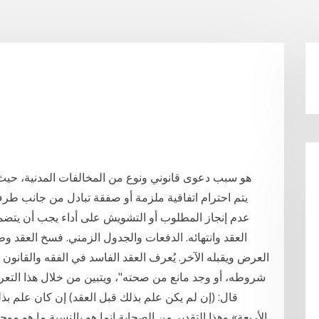
يتم احترام اتفاقية ملزمة أو صفقة تبادل من جانب ط
عدم إنجاز المطلوب أو التشويش على أداء يجب أن يتضمن 
العقد وانتهائه. الدفعات والجدول الزمني. فسخ العقد وط
العرض ويقبله الآخر. يُعرف العقد الفاسد في الفقه والقانون عل
شروطه، أو وجد مانع من صحته"، ويتبين من خلال هذا التعريف
قال: (إن لم يكن علم بذلك قبل العقد) إن كان علم 
الأربعة» وهذا التقدير من الصحابة إنما هو بالنسبة ما هو مو