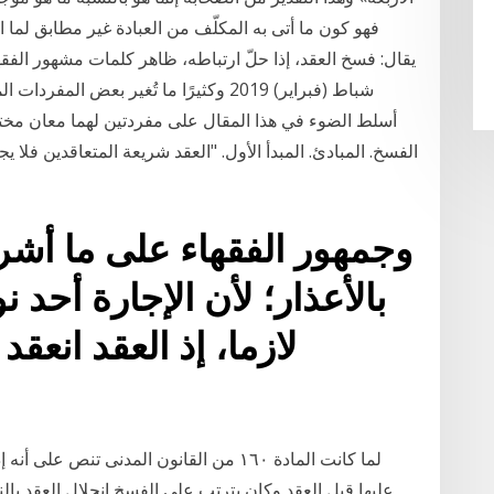
فهو كون ما أتى به المكلّف من العبادة غير مطابق لما ا
شباط (فبراير) 2019 وكثيرًا ما تُغير بعض 
أسلط الضوء في هذا المقال على مفردتين لهما معان مختلف
الفسخ. المبادئ. المبدأ الأول. "العقد شريعة المتعاقدين فلا يج
وجمهور الفقهاء على ما أشرن
بالأعذار؛ لأن الإجارة أحد 
لازما، إذ العقد انعقد 
لما كانت المادة ۱٦۰ من القانون المدنى تنص 
عليها قبل العقد وكان يترتب على الفسخ إنحلال العقد بال