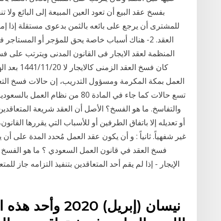
بفسخ عقد البيع أن تعود العين المبيعة إلى البائع ولا
للمشترى أن يرجع على بائعه بالثمن بدعوى مستقلة إذا إمتن
العقد. 2- هناك أسباب خاصة يحق للمؤجر أو المست
المنظمة لعقد الايجار فى القانون المدنى ويترتب على فسخ 
كان فسخ العق
العمل بمكة المكرمة ومسؤول التدريب، إن حالات فسخ الت
تسع حالات كما جاء في المادة 80 من ن
والتفاسخ. ما هو الفسخ؟ الأصل أن العقد شريعة المتعاقدي
أو تعديله إلا باتفاق الطرفين أو للأسباب التي يقررها القانون، إ
غير شفهياً. ثانياً : و أن يكون عقد العمل مُحدد المدة على 
فسخ العقد في قانون العمل السعودي ؟ ما هو الفسخ …؟
الإيجار - إذا لم يقم أحد المتعاقدين بتنفيذ التزامه جاز لل