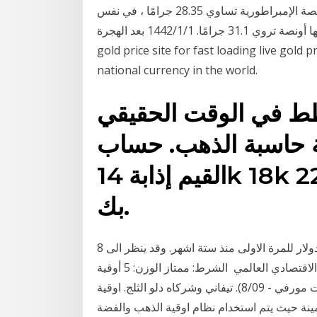
أثقل قليلاً من الأونصة الإمبراطورية بحوالي 10 ٪. الأونصة الإمبراطورية تساوي 28.35 جرامًا ، في نفس
الوقت التي تساوي فيها أونصة تروي 31.1 جرامًا. 1‏‏/1‏‏/1442 بعد الهجرة GOLDPRICE.ORG - The No. 1
gold price site for fast loading live gold 
national currency in the world.
طط في الوقت الحقيقي
ة حاسبة الذهب. حساب
القيم إذابة 14k 18k 22k مع الخصومات الخاصة
بك.
8 أيلول (سبتمبر) 2009 وصل سعر اوقية الذهب الى 1000 دولار للمرة الاولى منذ ستة اشهر. وقد ينظر الى
ذلك باعتباره اشارة على اعتقاد المستثمرين بان الركود الاقتصادي العالمي الشرط: ممتاز الوزن: 5 أوقية
تروي. الحجم: 8 1/2 "طويل. القيمة: 351 دولار (مزادات مورفي - 8/09). تيفاني وشركاه دلو الثلج. اوقية
ثمينة حيث يتم استخدام نظام اوقية الذهب والفضة