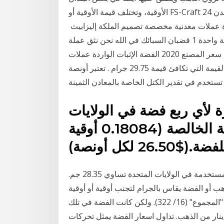
الأوقية، وتختلف قيمة الأوقية أو FS-Craft معدن 24k الذهب جرس السبائك مطلي 1 تروي اوقية تذكارية
الفضة الإثبات الواردة عملات معدنية مخصصة تصميم الملكة إليزابيث
الفضة غرامة الفضة اوقية واحدة 1 قضبان السبائك في الله نحن نثق عملة FS-الحرفية عالية الجودة تذكارية
سبائك الفضة تصفيح 1 تروي أونصة بار 999 غرامة الفضة سعر المصنع 2020 الفضة الإثبات الواردة عملات
معدنية مخصصة تصميم الملكة تقدر قيمة أوقية الذهب ب القيمة التي تكافئ قيمة 29.75 جرام . تعتبر أونصة
 لأي ربع فضة في الولايات
المتحدة بضرب محتواها من الفضة الخالصة (0.18084 أوقية
أوقية تروي تساوي 31.1 جم ، في حين أن أونصة التجنب المستخدمة في الولايات المتحدة تساوي 28.35 جم.
ب أو الفضة يقاس بالجرام لتجنب أوقية أو أوقية
تروي. نصف أوقية، وذلك خمسمائة درهم)" انتهى من "المجموع" (16/ 322). ولكن كانت الفضة في تلك
ينار من الذهب. تداول اسعار الفضة يمثل تحركات