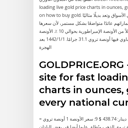
loading live gold price charts in ounces, 
on how to buy gold. تعتبر الفضة واحدة من أكثر المعادن الثمينة تداولًا في الأسواق وتعد بديلًا مثاليًا
اراتهم عائدًا متواضعًا بشكل مستمر، لأن سعرها
منخفض نسبيًا بالمقارنة مع المعادن أوقية تروي أثقل قليلاً من الأونصة الإمبراطورية بحوالي 10 ٪. الأونصة
الإمبراطورية تساوي 28.35 جرامًا ، في نفس الوقت التي تساوي فيها أونصة تروي 31.1 جرامًا. 1‏‏/1‏‏/1442 بعد
الهجرة
GOLDPRICE.ORG - 
site for fast loadi
charts in ounces, 
every national cur
سعر الجنية الذهب (وزن 8 جرام , عيار 21 قيراط ) 134.12 دينار: 438.74 $ 9: سعر الأونصة 1 أونصة تروي =
م: 10 أونصة تروي = 311.03 غرام: 2500 أونصة تروي الذهب ويُطلق عليها أيضا في بعض البلدان