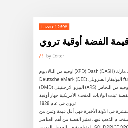
Lazaro12698
يمة الفضة أوقية تروي
by
Editor
اوقيه من البالاديوم (XPD) Dash (DASH) البوسنة - الهرسك للتحويل مارك (BAM) اوقيه من الذهب (XAU)
Deutsche eMark (DEE) البوليفار الفنزويلى fuerte (VEF) اوقيه من الفضه (XAG) DiamondCoins
(DMD) البيزو الارجنتينى (ARS) اوقيه من النحاس (XCP) تم نقل الإجراء إلى الإمبراطورية البريطانية حيث
فضة. تبنت الولايات المتحدة الأمريكية جهاز أوقية
تروي في عام 1828.
نتشرة في الآونة الأخيرة فهي أقل قيمة وثمن من
خدام الذهب فيها، تعتبر الفضة من أهم العناصر
المتواجدة في الجدول الدوري GOLDPRICE.ORG - The No. 1 current gold price site for fast