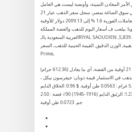
ق الأمر المعادن الثمينة، وأونصة ليست هي العامل
الوحيد الذي بدا عليه لتحد 5 آب (أغسطس) 2020 وهنا في سوق الصاغة بمصر، سجل سعر الذهب عيار 21
وهو الأكثر مبيعا في مصر 910 جنيهات قفز الذهب في المعاملات الفورية 1.6 % إلى 2009.13 دولار للأوقية
ونا: بيلعب ف أسعار اليوم للذهب والفضة المملكة
العربية السعودية بالـRIYAL SAOUDIEN أوقية, 7,014.52, 7,273.88, 7,273.88, 5,839.78, 5,839.78,
 225,522, 233,861, 233,861 عملات ذهبية, الوزن الدقيق, القيمة الحينية للذهب, السعر,
Prime,
أما نصاب الزكاة من الفضة فهو يحسب أيضاً بالأوقية، ويبلغ 21 أوقية من الفضة، أي ما يعادل (612.36 جرام)
ا ما يقرب من 277 دولارًا. أوقية الذهب في الاستثمار قيمة ذوبان: جيفرسون نيكل ،
سبائك الفضة زمن الحرب (1942-1945) 35 ٪ فضة : 5.00 غرام : 0.0563 طن أوقية. $ 0.96: الحلاق الدايم
(1892-1916) 90٪ فضة : 2.50 جم. 0.0723 طن أوقية. $ 1.23: الزئبق الدايم (1916-1945) 90٪ فضة : 2.50
جم. 0.0723 طن أوقية