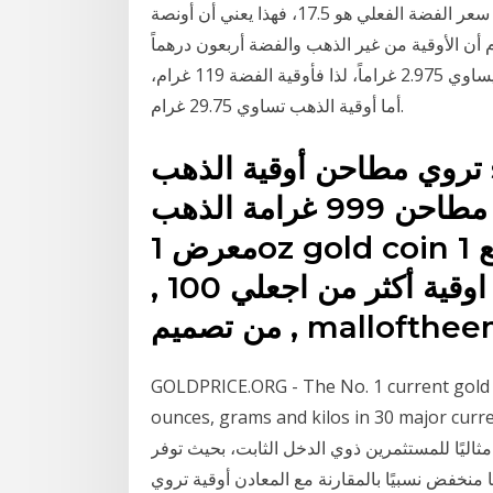
سعر أوقية الفضة بالدولار الأمريكي. هذا يعني أنه إذا كان سعر الفضة الفعلي هو 17.5، فهذا يعني أن أونصة
ذكر منذ القدم أن الأوقية من غير الذهب والفضة أربعون درهماً
127غراماً. وأوقية الفضة أربعون درهماً ولكن درهم الفضة يساوي 2.975 غراماً، لذا فأوقية الفضة 119 غرام،
أما أوقية الذهب تساوي 29.75 غرام.
تروي مطاحن أوقية الذهب studioseminaraeu اونصة
تروي الذهب السبائك 100 مطاحن 999 غرامة الذهب
معرض 1oz gold coin بسعر الجملةاشتري قطع 1oz gold
, 100 طواحين 999 الذهب الخالص 1 اوقية أكثر من اجعلي
 malloftheemirates
GOLDPRICE.ORG - The No. 1 current gold pri
ounces, grams and kilos in 30 majo. تعتبر الفضة
ا مثاليًا للمستثمرين ذوي الدخل الثابت، بحيث توفر
 منخفض نسبيًا بالمقارنة مع المعادن أوقية تروي